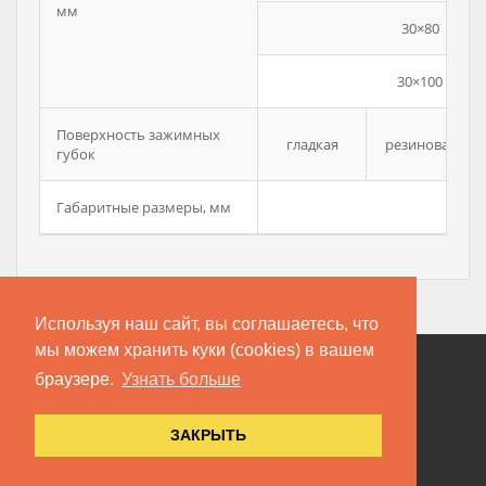
мм
30×80
30×100
Поверхность зажимных
гладкая
резиновая
губок
Габаритные размеры, мм
Используя наш сайт, вы соглашаетесь, что
мы можем хранить куки (cookies) в вашем
браузере.
Узнать больше
Copyright © Компания «Метротест», 2016-2024
ЗАКРЫТЬ
Главная
О компании
Сертификаты
Аккредитация
Сервис
Контакты