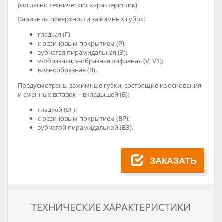
(согласно технических характеристик).
Варианты поверхности зажимных губок:
гладкая (Г);
с резиновым покрытием (Р);
зубчатая пирамидальная (З);
v-образная, v-образная рифленая (V, V1);
волнообразная (B).
Предусмотрены зажимные губки, состоящие из основания
и сменных вставок – вкладышей (В):
гладкой (ВГ);
с резиновым покрытием (ВР);
зубчатой пирамидальной (ВЗ).
ЗАКАЗАТЬ
ТЕХНИЧЕСКИЕ ХАРАКТЕРИСТИКИ