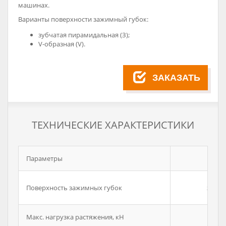
машинах.
Варианты поверхности зажимный губок:
зубчатая пирамидальная (З);
V-образная (V).
ЗАКАЗАТЬ
ТЕХНИЧЕСКИЕ ХАРАКТЕРИСТИКИ
Параметры
З
Поверхность зажимных губок
зубча
Макс. нагрузка растяжения, кН